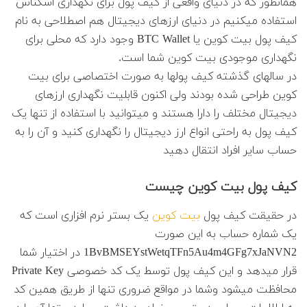
همانطور که در دنیای واقعی از کیف پول برای نگهداری اسکناس
استفاده میکنیم در دنیای ارزهای دیجیتال هم اصطلاحی به نام
کیف پول بیت کوین یا BTC Wallet وجود دارد که محلی برای
نگهداری موجودی بیت کوین شما است.
در سالهای گذشته کیف پولها به صورت اختصاصی برای بیت
کوین طراحی شده بودند ولی اکنون قابلیت نگهداری ارزهای
دیجیتال مختلف را دارا هستند و میتوانید با استفاده از تنها یک
کیف پول به راحتی انواع ارز دیجیتال را نگهداری کنید و آن را به
حساب سایر افراد انتقال دهید
کیف پول بیت کوین چیست
در حقیقت کیف پول
بیت کوین
یک بستر نرم افزاری است که
یک شماره حساب به این صورت
1BvBMSEYstWetqTFn5Au4m4GFg7xJaNVN2 در اختیار شما
قرار میدهد و این کیف پول توسط یک کد خصوصی Private Key
محافظت میشود وشما در مواقع ضروری تنها از طریق همین کد