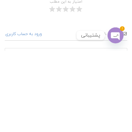
امتیاز به این مطلب
1
ورود به حساب کاربری
مشترک شوید
پشتیبانی
Open chaty
{}
[+]
نام
ایم
سا